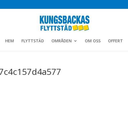
HEM
FLYTTSTÄD
OMRÅDEN
OM OSS
OFFERT
7c4c157d4a577